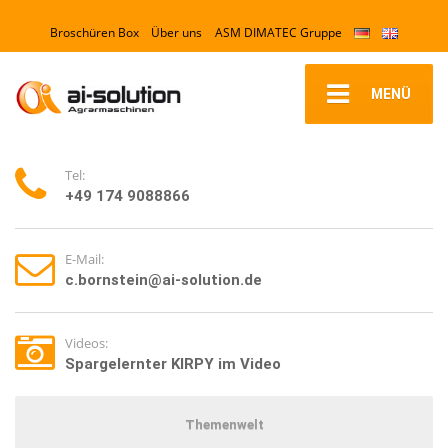
Broschüren Box
Über uns
ASM DIMATEC Gruppe
MENÜ
Tel:
+49 174 9088866
E-Mail:
c.bornstein@ai-solution.de
Videos:
Spargelernter KIRPY im Video
Themenwelt