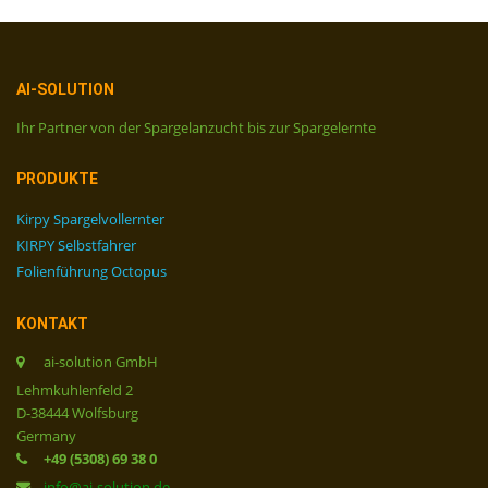
AI-SOLUTION
Ihr Partner von der Spargelanzucht bis zur Spargelernte
PRODUKTE
Kirpy Spargelvollernter
KIRPY Selbstfahrer
Folienführung Octopus
KONTAKT
ai-solution GmbH
Lehmkuhlenfeld 2
D-38444 Wolfsburg
Germany
+49 (5308) 69 38 0
info@ai-solution.de